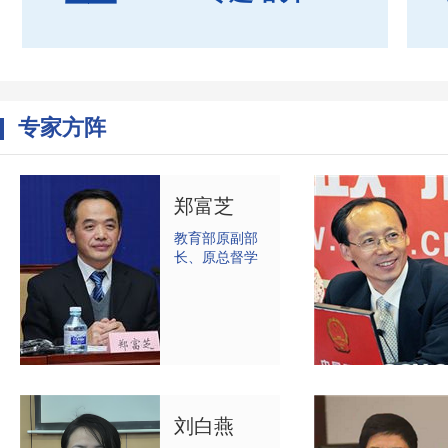
专家方阵
郑富芝
教育部原副部
长、原总督学
刘白燕